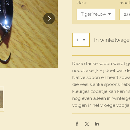
kleur
maa
In winkelwag
Deze slanke spoon werpt ge
noodzakelijk.Hij doet wat d
Native spoon en heeft zowa
die veel slanke spoons heb
kleurtjes zodat je kan kenn
nog even alleen in "winterg
volgen in het vroege voorj
D
D
S
e
e
h