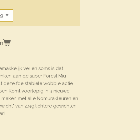
t
en
makkelijk ver en soms is dat
enken aan de super Forest Miu
t dezelfde stabiele wobble actie
ben Komt voorlopig in 3 nieuwe
is maken met alle Nomurakleuren en
ewicht" van 2,9g,lichtere gewichten
aar!