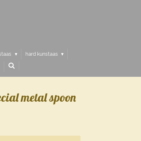
staas
hard kunstaas
ecial metal spoon