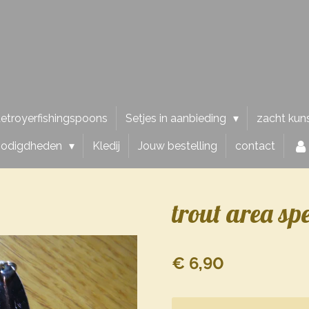
etroyerfishingspoons
Setjes in aanbieding
zacht kun
nodigdheden
Kledij
Jouw bestelling
contact
trout area sp
€ 6,90