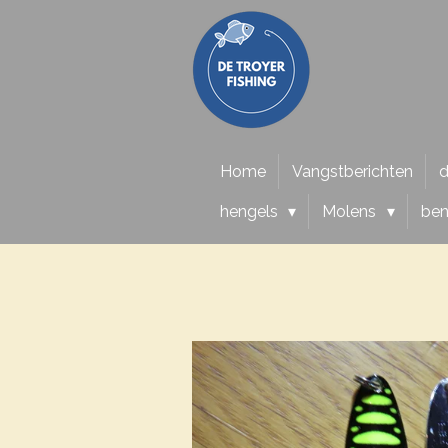
Ga
direct
naar
de
hoofdinhoud
Home
Vangstberichten
d
hengels
Molens
be