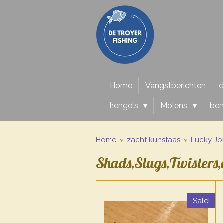
Ga
direct
naar
de
hoofdinhoud
Home
Vangstberichten
d
hengels
Molens
be
Home
»
zacht kunstaas
»
Lucky Jo
Shads,Slugs,Twisters
Sale!