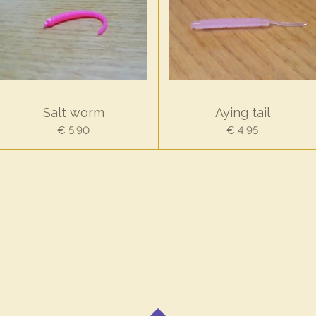
Salt worm
Aying tail
€ 5,90
€ 4,95