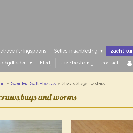
etroyerfishingspoons
Setjes in aanbieding
zacht ku
nodigdheden
Kledij
Jouw bestelling
contact
hn
»
Scented Soft Plastics
»
Shads,Slugs,Twisters
,craws,bugs and worms