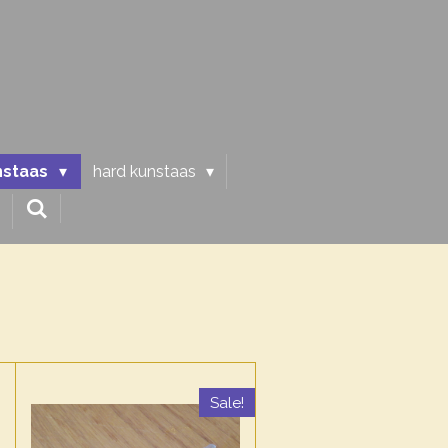
nstaas
hard kunstaas
Sale!