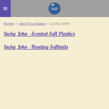
Ga
direct
naar
de
Home
»
zacht kunstaas
»
Lucky John
hoofdinhoud
Lucky John - Scented Soft Plastics
Lucky John - Floating Softbaits