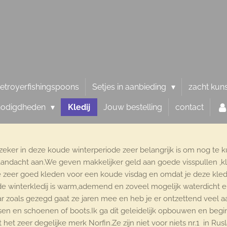
etroyerfishingspoons
Setjes in aanbieding
zacht kun
nodigdheden
Kledij
Jouw bestelling
contact
zeker in deze koude winterperiode zeer belangrijk is om nog te
aandacht aan.We geven makkelijker geld aan goede visspullen ,kle
zeer goed kleden voor een koude visdag en omdat je deze kledij 
e winterkledij is warm,ademend en zoveel mogelijk waterdicht 
r zoals gezegd gaat ze jaren mee en heb je er ontzettend veel a
sen en schoenen of boots.Ik ga dit geleidelijk opbouwen en beg
 het zeer degelijke merk Norfin.Ze zijn niet voor niets nr.1 in Ru