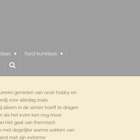
staas
hard kunstaas
 kunnen genieten van onze hobby en
dij voor alledag zoals
alleen in de winter hoeft te dragen
en als het even kan nog mooi
an.Het gaat van thermisch
in met degelijke warme sokken van
sland met zijn extreme