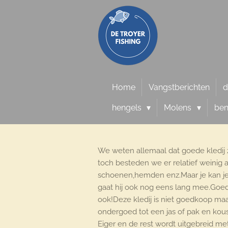
Ga
direct
naar
de
hoofdinhoud
Home
Vangstberichten
d
hengels
Molens
be
We weten allemaal dat goede kledij 
toch besteden we er relatief weinig 
schoenen,hemden enz.Maar je kan je 
gaat hij ook nog eens lang mee.Goed
ook!Deze kledij is niet goedkoop maa
ondergoed tot een jas of pak en kou
Eiger en de rest wordt uitgebreid met