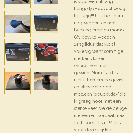
is voor een ultralight
hengeltje!Hoeveel weegt
hij...144g!!!Ja ik heb hem
nagewogen en met
backing erop en momoi
6% gevuld weegt hij
149g!!!dus dat klopt
volledig want sommige
merken durven
overdrijven met
gewicht,Nomura dus
niet!Ik heb ermee gevist
en alles viel goed
mee,een "beugelklak"die
ik graag hoor met een
sterke veer die de beugel
meteen en kordaat maar
toch soepel sluit!Klasse
voor deze prijsklasse