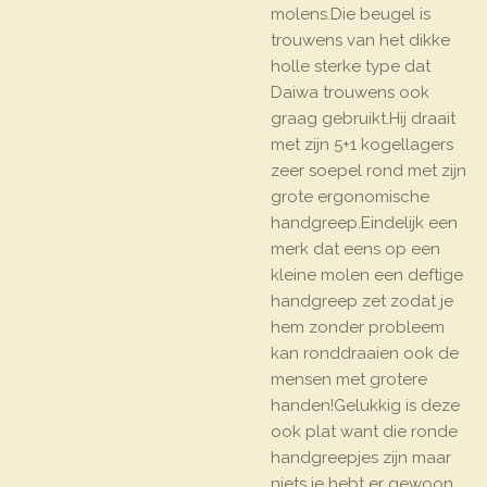
molens.Die beugel is
trouwens van het dikke
holle sterke type dat
Daiwa trouwens ook
graag gebruikt.Hij draait
met zijn 5+1 kogellagers
zeer soepel rond met zijn
grote ergonomische
handgreep.Eindelijk een
merk dat eens op een
kleine molen een deftige
handgreep zet zodat je
hem zonder probleem
kan ronddraaien ook de
mensen met grotere
handen!Gelukkig is deze
ook plat want die ronde
handgreepjes zijn maar
niets je hebt er gewoon