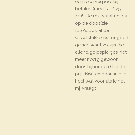
een reservespoel bij
betalen (meestal €25-
40)!!! De rest staat netjes
op de doos(zie
foto's)ook al de
wisselstukken,weer goed
gezien want zo zijn die
ellendige papiertjes niet
meer nodig,gewoon
doos bijhouden.O,ja de
prijs,€60 en daar krijg je
heel wat voor als je het
mij vraagt!