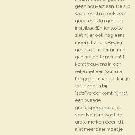
geen houvast aan. De slip
werkt en klinkt ook zeer
goed en is fijn genoeg
instelbaar!En tenslotte
ziet hij er ook nog eens
mooi uit vind ik.Reden
genoeg om hem in mijn
gamma op te nemen!Hij
komt trouwens in een
setje met een Nomura
hengeltje maar dat kan je
terugvinden bij
"sets".Verder komt hij met
een tweede
grafietspoel,proficiat
voor Nomura want de
grote merken doen dit
niet meer,daar moet je