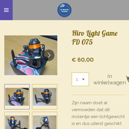
Ga
direct
naar
de
Hiro Light Game
hoofdinhoud
FD 075
€ 60,00
In
winkelwagen
Zijn naam doet al
vermoeden dat dit
molentje een lichtgewicht
is en dus uiterst geschikt