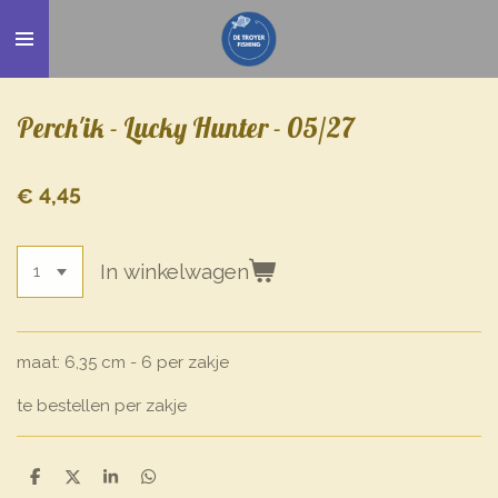
Ga
direct
naar
de
Perch'ik - Lucky Hunter - 05/27
hoofdinhoud
€ 4,45
In winkelwagen
maat: 6,35 cm - 6 per zakje
te bestellen per zakje
D
D
S
D