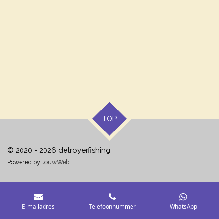
e
e
h
e
l
e
a
l
e
l
r
e
n
e
n
TOP
© 2020 - 2026 detroyerfishing
Powered by
JouwWeb
E-mailadres
Telefoonnummer
WhatsApp