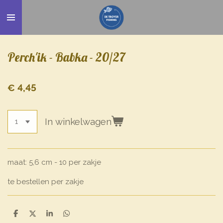
Ga
direct
naar
de
Perch'ik - Babka - 20/27
hoofdinhoud
€ 4,45
In winkelwagen
maat: 5,6 cm - 10 per zakje
te bestellen per zakje
D
D
S
D