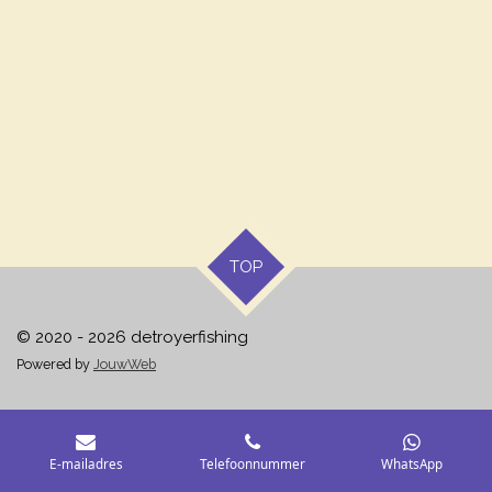
e
e
h
e
l
e
a
l
e
l
r
e
n
e
n
TOP
© 2020 - 2026 detroyerfishing
Powered by
JouwWeb
E-mailadres
Telefoonnummer
WhatsApp