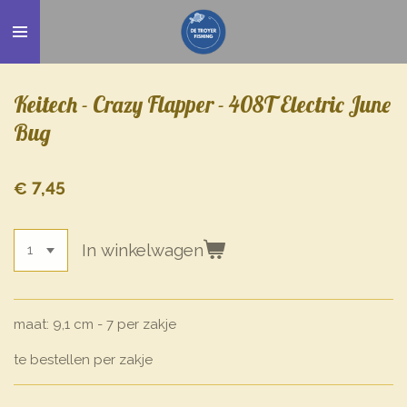
Ga
direct
naar
de
Keitech - Crazy Flapper - 408T Electric June
hoofdinhoud
Bug
€ 7,45
In winkelwagen
maat: 9,1 cm - 7 per zakje
te bestellen per zakje