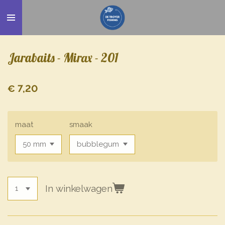
Ga
direct
naar
de
Jarabaits - Mirax - 201
hoofdinhoud
€ 7,20
maat
smaak
In winkelwagen