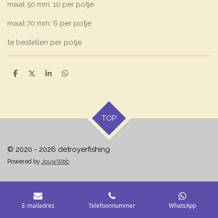
maat 50 mm: 10 per potje
maat 70 mm: 6 per potje
te bestellen per potje
D
D
S
D
e
e
h
e
l
e
a
l
e
l
r
e
n
e
n
TOP
© 2020 - 2026 detroyerfishing
Powered by
JouwWeb
E-mailadres
Telefoonnummer
WhatsApp