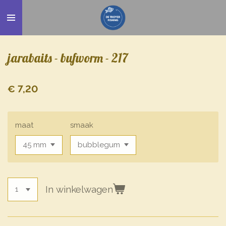
Ga
direct
naar
de
jarabaits - bufworm - 217
hoofdinhoud
€ 7,20
maat
smaak
In winkelwagen