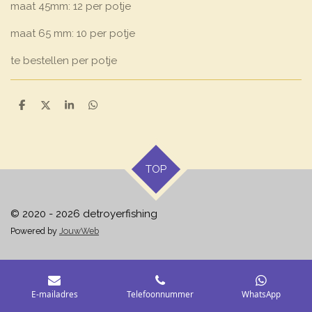
maat 45mm: 12 per potje
maat 65 mm: 10 per potje
te bestellen per potje
D
D
S
D
e
e
h
e
l
e
a
l
e
l
r
e
n
e
n
TOP
© 2020 - 2026 detroyerfishing
Powered by
JouwWeb
E-mailadres
Telefoonnummer
WhatsApp